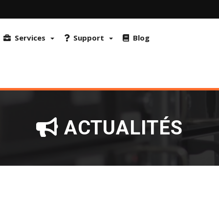
r. Il utilise également FraudLabs Pro et reCAPTCHA pour prévenir la fra
ique de confidentialité.
Plus d'informations et comment désactiver les
Services
Support
Blog
ACTUALITÉS