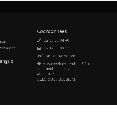
Coordonnées
+32 85 55 04 40
emande
aissances
+32 12 86 00 22
info@mosanweb.com
 langue
Mosanweb (Maehdros S.A.)
Rue Rioul 11 RCH 2
4500 HUY
L)
BELGIQUE / BELGIUM