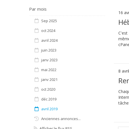
Par mois
16 av
Hé
Sep 2025
oct 2024
C'est
même 
avril 2024
cPane
juin 2023
janv 2023
mai 2022
8 avri
Ren
janv 2021
oct 2020
Chaqu
Inter
déc 2019
tâche
avril 2019
Anciennes annonces...
Afficher le flux RSS