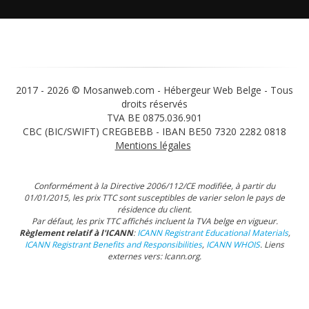
2017 -
2026 © Mosanweb.com - Hébergeur Web Belge - Tous
droits réservés
TVA BE 0875.036.901
CBC (BIC/SWIFT) CREGBEBB - IBAN BE50 7320 2282 0818
Mentions légales
Conformément à la Directive 2006/112/CE modifiée, à partir du
01/01/2015, les prix TTC sont susceptibles de varier selon le pays de
résidence du client.
Par défaut, les prix TTC affichés incluent la TVA belge en vigueur.
Règlement relatif à l'ICANN
:
ICANN Registrant Educational Materials
,
ICANN Registrant Benefits and Responsibilities
,
ICANN WHOIS
.
Liens
externes vers: Icann.org
.