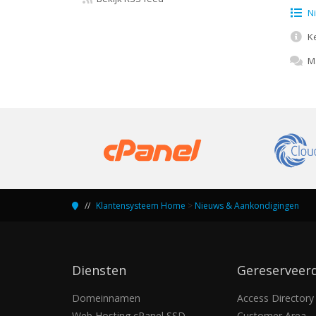
Ni
Ke
Ma
Klantensysteem Home
>
Nieuws & Aankondigingen
Diensten
Gereserveer
Domeinnamen
Access Directory
Web Hosting cPanel SSD
Customer Area