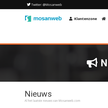
Deze site maakt gebruik van cookies om de gebruikerservaring te o
Twitter: @Mosanweb
deze site gaat u akkoord met het gebruik van deze technologieën i
OK
Klantenzone
N
Nieuws
Al het laatste nieuws van Mosanweb.com