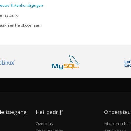
euws & Aankondigingen
nnisbank
ak een helpticket aan
de toegang
Het bedrijf
Ondersteu
Over ons
Maak een help
Onze waarden
Kennisbank