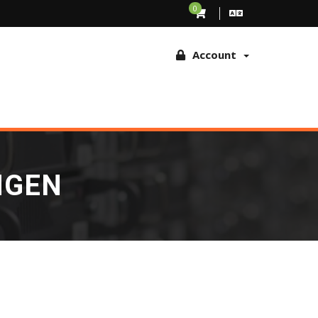
TCHA om fraude en misbruik te voorkomen. Door verder te surfen op
0
tschakelen op browser
Account
NGEN