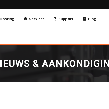
ptimaliseren. De site maakt ook gebruik van FraudLabs Pro en reCAP
n overeenstemming met ons Privacybeleid.
Meer info & Hoe cookies ui
Hosting
Services
Support
Blog
IEUWS & AANKONDIGI