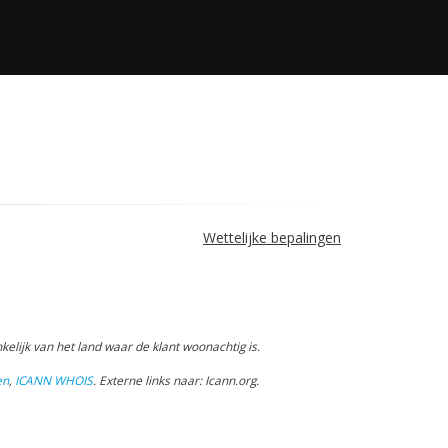
Wettelijke bepalingen
elijk van het land waar de klant woonachtig is.
en
,
ICANN WHOIS
.
Externe links naar: Icann.org
.