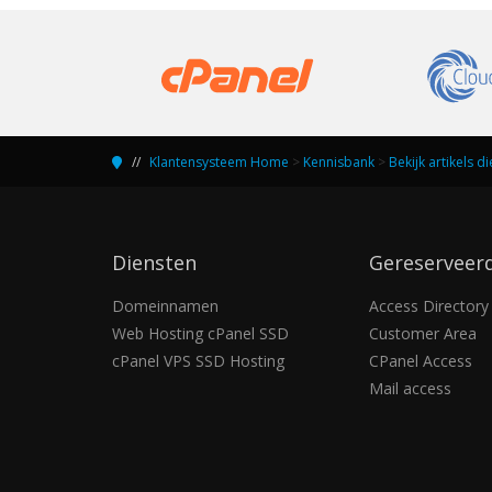
Klantensysteem Home
>
Kennisbank
>
Bekijk artikels d
Diensten
Gereserveer
Domeinnamen
Access Directory
Web Hosting cPanel SSD
Customer Area
cPanel VPS SSD Hosting
CPanel Access
Mail access