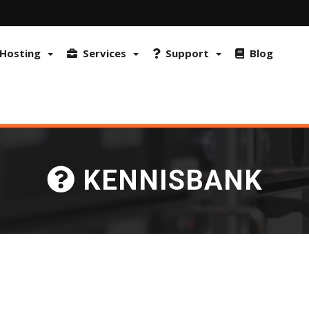
ptimaliseren. De site maakt ook gebruik van FraudLabs Pro en reCAP
n overeenstemming met ons Privacybeleid.
Meer info & Hoe cookies ui
Hosting
Services
Support
Blog
KENNISBANK