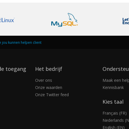
ie jou kunnen helpen client
de toegang
Het bedrijf
Ondersteu
Over ons
Maak een help
Onze waarden
Kennisbank
Onze Twitter feed
Kies taal
Français (FR)
Nederlands (N
English (EN)