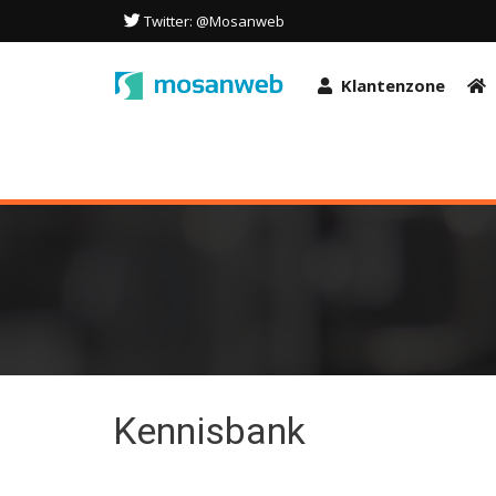
Deze site maakt gebruik van cookies om de gebruikerservaring te o
Twitter: @Mosanweb
deze site gaat u akkoord met het gebruik van deze technologieën i
OK
Klantenzone
Kennisbank