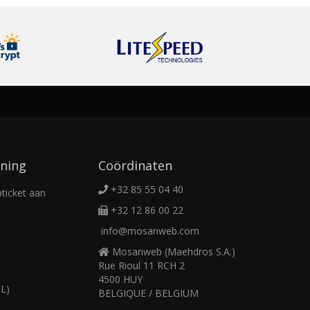
ning
Coördinaten
+32 85 55 04 40
ticket aan
+32 12 86 00 22
info@mosanweb.com
Mosanweb (Maehdros S.A.)
Rue Rioul 11 RCH 2
4500 HUY
L)
BELGIQUE / BELGIUM