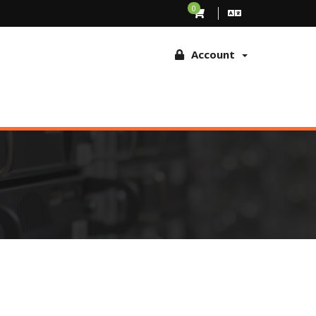
TCHA om fraude en misbruik te voorkomen. Door verder te surfen op
0
tschakelen op browser
Account