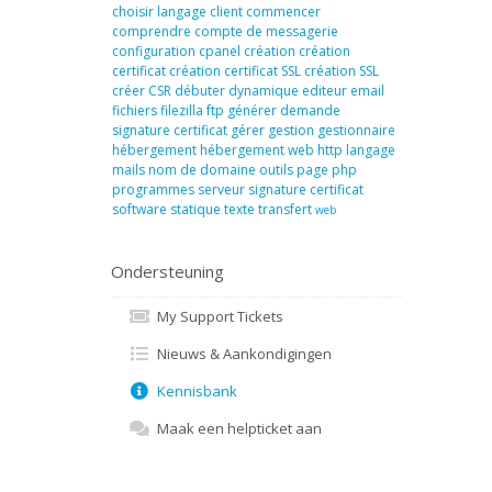
choisir langage
client
commencer
comprendre
compte de messagerie
configuration
cpanel
création
création
certificat
création certificat SSL
création SSL
créer
CSR
débuter
dynamique
editeur
email
fichiers
filezilla
ftp
générer demande
signature certificat
gérer
gestion
gestionnaire
hébergement
hébergement web
http
langage
mails
nom de domaine
outils
page
php
programmes
serveur
signature certificat
software
statique
texte
transfert
web
Ondersteuning
My Support Tickets
Nieuws & Aankondigingen
Kennisbank
Maak een helpticket aan