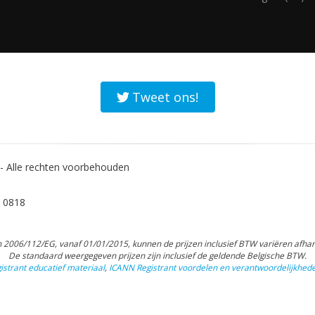
Tweet ons!
 Alle rechten voorbehouden
 0818
 2006/112/EG, vanaf 01/01/2015, kunnen de prijzen inclusief BTW variëren afhank
De standaard weergegeven prijzen zijn inclusief de geldende Belgische BTW.
strant educatief materiaal
,
ICANN Registrant voordelen en verantwoordelijkhed