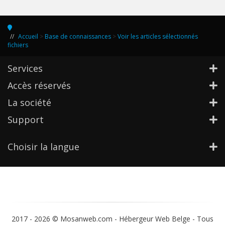
Accueil
>
Base de connaissances
>
Voir les articles sélectionnés
fichiers
Services
Accès réservés
La société
Support
Choisir la langue
2017 -
2026 © Mosanweb.com - Hébergeur Web Belge - Tous