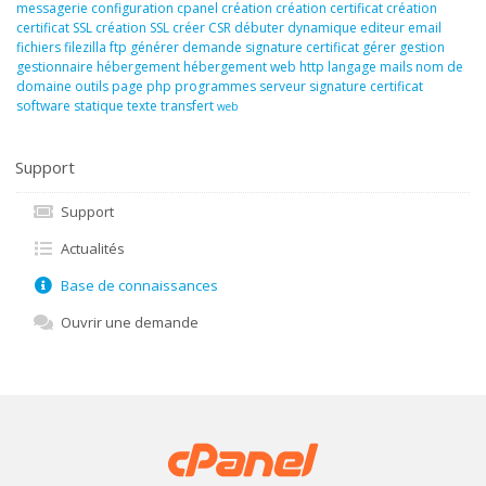
messagerie
configuration
cpanel
création
création certificat
création
certificat SSL
création SSL
créer
CSR
débuter
dynamique
editeur
email
fichiers
filezilla
ftp
générer demande signature certificat
gérer
gestion
gestionnaire
hébergement
hébergement web
http
langage
mails
nom de
domaine
outils
page
php
programmes
serveur
signature certificat
software
statique
texte
transfert
web
Support
Support
Actualités
Base de connaissances
Ouvrir une demande