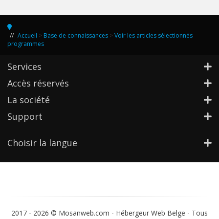
Accueil
>
Base de connaissances
>
Voir les articles sélectionnés
programmes
Services
Accès réservés
La société
Support
Choisir la langue
2017 -
2026 © Mosanweb.com - Hébergeur Web Belge - Tous