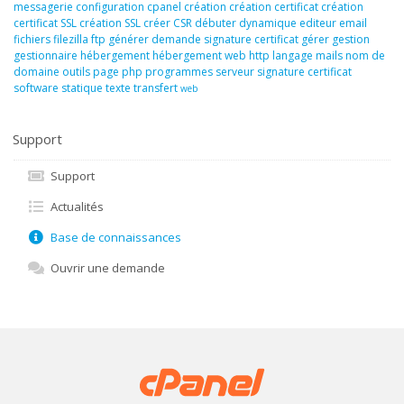
messagerie
configuration
cpanel
création
création certificat
création
certificat SSL
création SSL
créer
CSR
débuter
dynamique
editeur
email
fichiers
filezilla
ftp
générer demande signature certificat
gérer
gestion
gestionnaire
hébergement
hébergement web
http
langage
mails
nom de
domaine
outils
page
php
programmes
serveur
signature certificat
software
statique
texte
transfert
web
Support
Support
Actualités
Base de connaissances
Ouvrir une demande