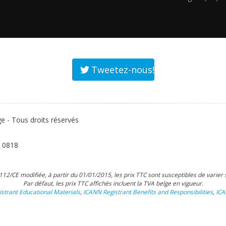
Tweetez-nous!
- Tous droits réservés
 0818
2/CE modifiée, à partir du 01/01/2015, les prix TTC sont susceptibles de varier s
Par défaut, les prix TTC affichés incluent la TVA belge en vigueur.
strant Educational Materials
,
ICANN Registrant Benefits and Responsibilities
,
IC