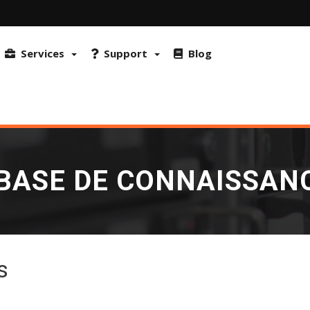
r. Il utilise également FraudLabs Pro et reCAPTCHA pour prévenir la fra
ique de confidentialité.
Plus d'informations et comment désactiver les
Services
Support
Blog
BASE DE CONNAISSAN
s