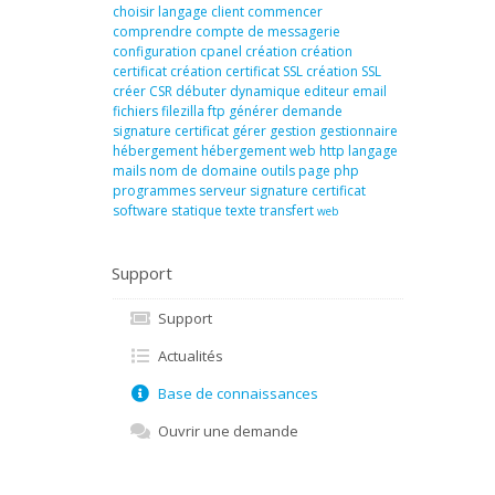
choisir langage
client
commencer
comprendre
compte de messagerie
configuration
cpanel
création
création
certificat
création certificat SSL
création SSL
créer
CSR
débuter
dynamique
editeur
email
fichiers
filezilla
ftp
générer demande
signature certificat
gérer
gestion
gestionnaire
hébergement
hébergement web
http
langage
mails
nom de domaine
outils
page
php
programmes
serveur
signature certificat
software
statique
texte
transfert
web
Support
Support
Actualités
Base de connaissances
Ouvrir une demande