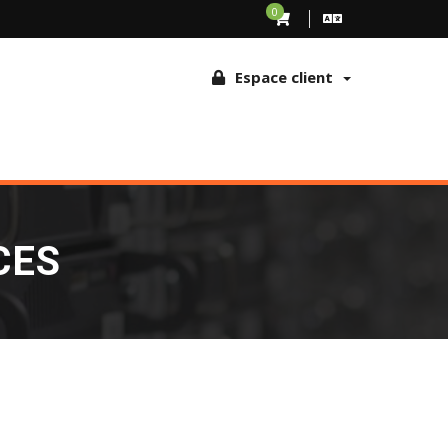
ude et les abus d'usages. En continuant à naviguer sur ce site, vous
0
 cookies sur le navigateur
Espace client
CES