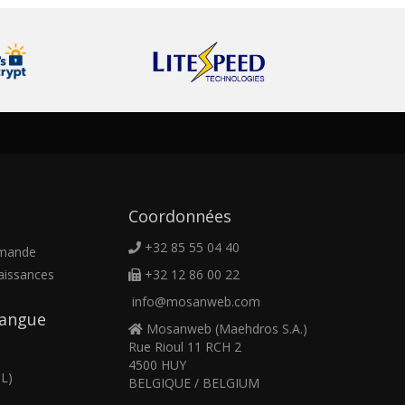
Coordonnées
+32 85 55 04 40
emande
aissances
+32 12 86 00 22
info@mosanweb.com
 langue
Mosanweb (Maehdros S.A.)
Rue Rioul 11 RCH 2
4500 HUY
L)
BELGIQUE / BELGIUM