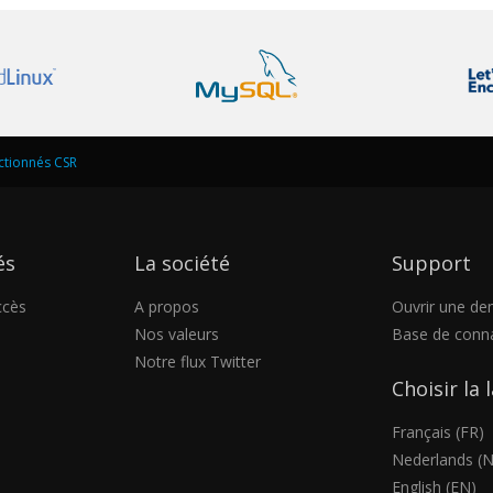
ectionnés CSR
és
La société
Support
ccès
A propos
Ouvrir une d
Nos valeurs
Base de conn
Notre flux Twitter
Choisir la
Français (FR)
Nederlands (N
English (EN)