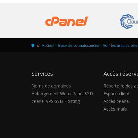
Accueil
>
Base de connaissances
>
Voir les articles sél
Services
Accès réserv
Noms de domaines
Répertoire des a
Hébergement Web cPanel SSD
Espace client
cPanel VPS SSD Hosting
Accès cPanel
Accès mails