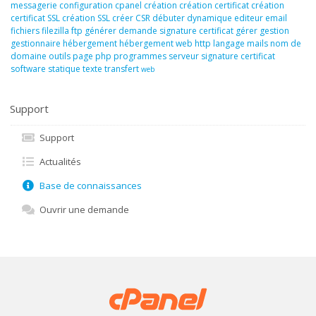
messagerie
configuration
cpanel
création
création certificat
création
certificat SSL
création SSL
créer
CSR
débuter
dynamique
editeur
email
fichiers
filezilla
ftp
générer demande signature certificat
gérer
gestion
gestionnaire
hébergement
hébergement web
http
langage
mails
nom de
domaine
outils
page
php
programmes
serveur
signature certificat
software
statique
texte
transfert
web
Support
Support
Actualités
Base de connaissances
Ouvrir une demande