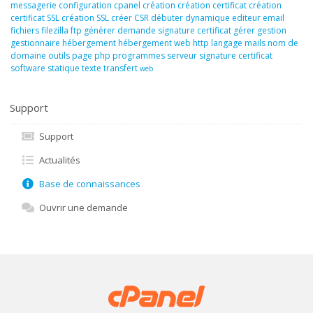
messagerie
configuration
cpanel
création
création certificat
création
certificat SSL
création SSL
créer
CSR
débuter
dynamique
editeur
email
fichiers
filezilla
ftp
générer demande signature certificat
gérer
gestion
gestionnaire
hébergement
hébergement web
http
langage
mails
nom de
domaine
outils
page
php
programmes
serveur
signature certificat
software
statique
texte
transfert
web
Support
Support
Actualités
Base de connaissances
Ouvrir une demande