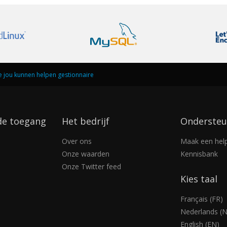
die jou kunnen helpen gestionnaire
de toegang
Het bedrijf
Ondersteu
Over ons
Maak een help
Onze waarden
Kennisbank
Onze Twitter feed
Kies taal
Français (FR)
Nederlands (N
English (EN)