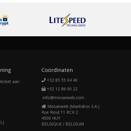
ning
Coördinaten
+32 85 55 04 40
ticket aan
+32 12 86 00 22
info@mosanweb.com
Mosanweb (Maehdros S.A.)
Rue Rioul 11 RCH 2
4500 HUY
L)
BELGIQUE / BELGIUM