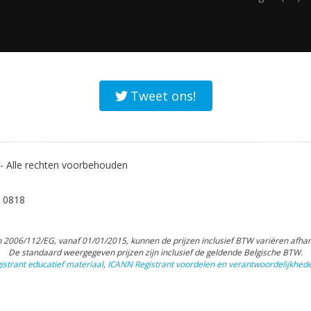
Tweet ons!
 Alle rechten voorbehouden
 0818
 2006/112/EG, vanaf 01/01/2015, kunnen de prijzen inclusief BTW variëren afhank
De standaard weergegeven prijzen zijn inclusief de geldende Belgische BTW.
strant educatief materiaal
,
ICANN Registrant voordelen en verantwoordelijkhed