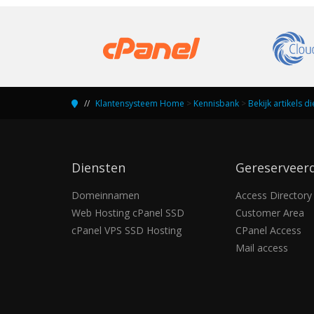
Klantensysteem Home
>
Kennisbank
>
Bekijk artikels 
Diensten
Gereserveer
Domeinnamen
Access Directory
Web Hosting cPanel SSD
Customer Area
cPanel VPS SSD Hosting
CPanel Access
Mail access