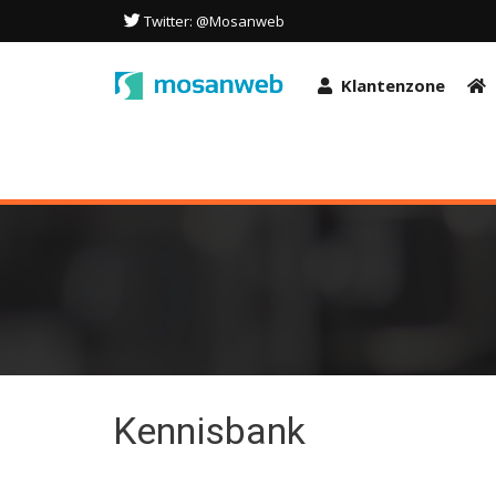
Deze site maakt gebruik van cookies om de gebruikerservaring te o
Twitter: @Mosanweb
deze site gaat u akkoord met het gebruik van deze technologieën i
OK
Klantenzone
Kennisbank