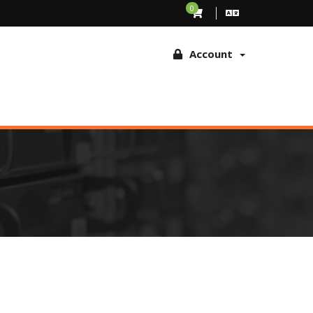
TCHA om fraude en misbruik te voorkomen. Door verder te surfen op
0
tschakelen op browser
Account