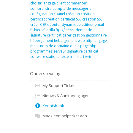
choisir langage
client
commencer
comprendre
compte de messagerie
configuration
cpanel
création
création
certificat
création certificat SSL
création SSL
créer
CSR
débuter
dynamique
editeur
email
fichiers
filezilla
ftp
générer demande
signature certificat
gérer
gestion
gestionnaire
hébergement
hébergement web
http
langage
mails
nom de domaine
outils
page
php
programmes
serveur
signature certificat
software
statique
texte
transfert
web
Ondersteuning
My Support Tickets
Nieuws & Aankondigingen
Kennisbank
Maak een helpticket aan