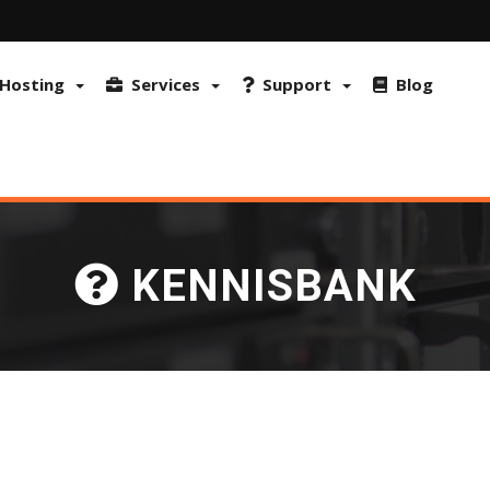
ptimaliseren. De site maakt ook gebruik van FraudLabs Pro en reCAP
n overeenstemming met ons Privacybeleid.
Meer info & Hoe cookies ui
Hosting
Services
Support
Blog
KENNISBANK