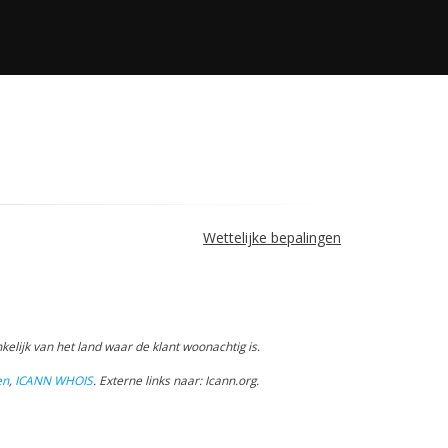
Wettelijke bepalingen
elijk van het land waar de klant woonachtig is.
en
,
ICANN WHOIS
.
Externe links naar: Icann.org
.