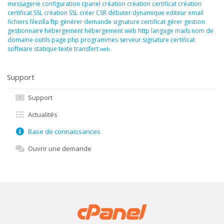
messagerie
configuration
cpanel
création
création certificat
création
certificat SSL
création SSL
créer
CSR
débuter
dynamique
editeur
email
fichiers
filezilla
ftp
générer demande signature certificat
gérer
gestion
gestionnaire
hébergement
hébergement web
http
langage
mails
nom de
domaine
outils
page
php
programmes
serveur
signature certificat
software
statique
texte
transfert
web
Support
Support
Actualités
Base de connaissances
Ouvrir une demande