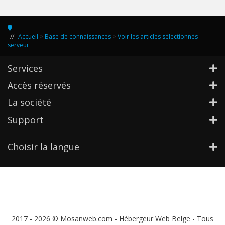
Accueil
>
Base de connaissances
>
Voir les articles sélectionnés
serveur
Services
Accès réservés
La société
Support
Choisir la langue
2017 -
2026 © Mosanweb.com - Hébergeur Web Belge - Tous