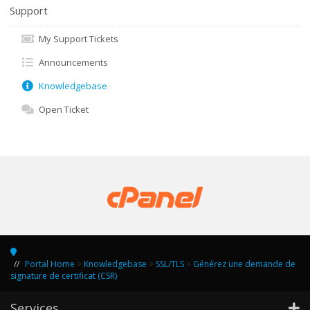
Support
My Support Tickets
Announcements
Knowledgebase
Open Ticket
Portal Home
>
Knowledgebase
>
SSL/TLS
>
Générez une demande de
signature de certificat (CSR)
Services