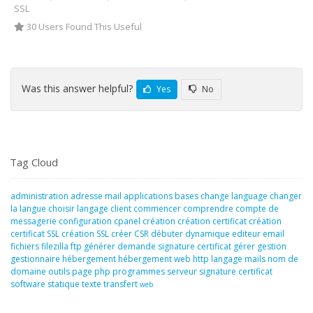
SSL
30 Users Found This Useful
Was this answer helpful?
Yes
No
Tag Cloud
administration
adresse mail
applications
bases
change language
changer
la langue
choisir langage
client
commencer
comprendre
compte de
messagerie
configuration
cpanel
création
création certificat
création
certificat SSL
création SSL
créer
CSR
débuter
dynamique
editeur
email
fichiers
filezilla
ftp
générer demande signature certificat
gérer
gestion
gestionnaire
hébergement
hébergement web
http
langage
mails
nom de
domaine
outils
page
php
programmes
serveur
signature certificat
software
statique
texte
transfert
web